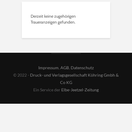
Derzeit keine zugehörigen
Traueranzeigen gefunden.
Impressum
,
AGB
,
Datenschutz
© 2022 -
Druck- und Verlagsgesellschaft Köhring Gmbh &
Co KG
Ein Service der
Elbe-Jeetzel-Zeitung