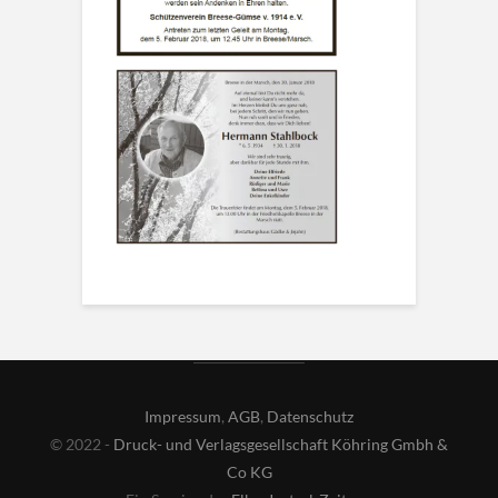
Impressum
,
AGB
,
Datenschutz
© 2022 -
Druck- und Verlagsgesellschaft Köhring Gmbh &
Co KG