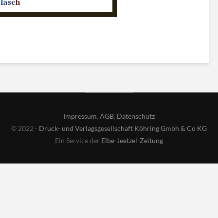
Impressum
,
AGB
,
Datenschutz
© 2022 -
Druck- und Verlagsgesellschaft Köhring Gmbh & Co KG
Ein Service der
Elbe-Jeetzel-Zeitung