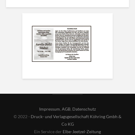
Impressum
,
AGB
,
Datenschutz
© 2022 -
Druck- und Verlagsgesellschaft Köhring Gmbh &
Co KG
Ein Service der
Elbe-Jeetzel-Zeitung