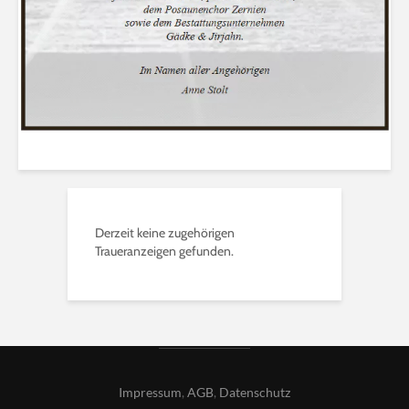
Derzeit keine zugehörigen
Traueranzeigen gefunden.
Impressum
,
AGB
,
Datenschutz