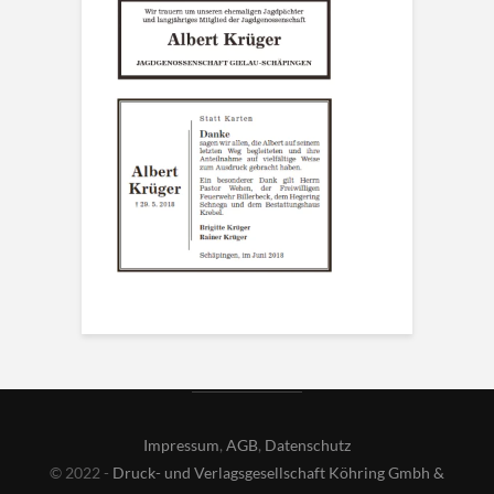
Impressum
,
AGB
,
Datenschutz
© 2022 -
Druck- und Verlagsgesellschaft Köhring Gmbh &