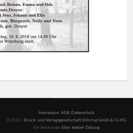
Impressum
,
AGB
,
Datenschutz
© 2022 -
Druck- und Verlagsgesellschaft Köhring Gmbh & Co KG
Ein Service der
Elbe-Jeetzel-Zeitung