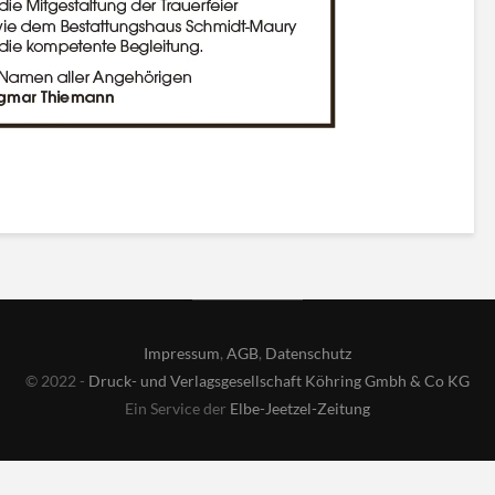
Impressum
,
AGB
,
Datenschutz
© 2022 -
Druck- und Verlagsgesellschaft Köhring Gmbh & Co KG
Ein Service der
Elbe-Jeetzel-Zeitung