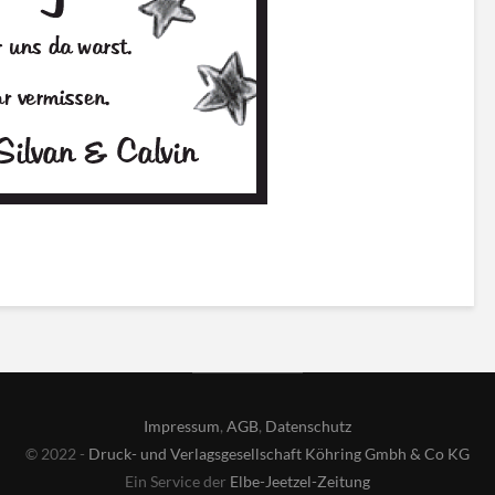
Impressum
,
AGB
,
Datenschutz
© 2022 -
Druck- und Verlagsgesellschaft Köhring Gmbh & Co KG
Ein Service der
Elbe-Jeetzel-Zeitung