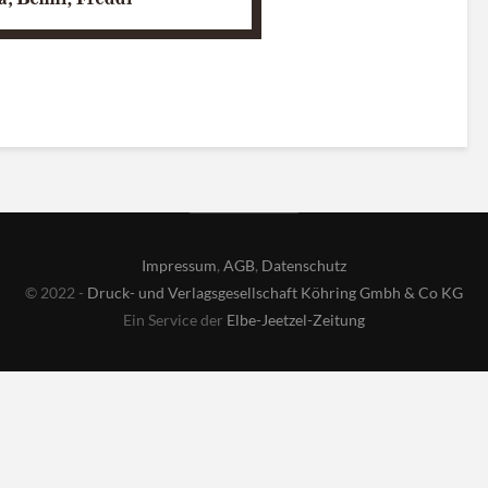
Impressum
,
AGB
,
Datenschutz
© 2022 -
Druck- und Verlagsgesellschaft Köhring Gmbh & Co KG
Ein Service der
Elbe-Jeetzel-Zeitung