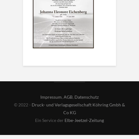
Impressum
,
AGB
,
Datenschutz
© 2022 -
Druck- und Verlagsgesellschaft Köhring Gmbh &
Co KG
Ein Service der
Elbe-Jeetzel-Zeitung