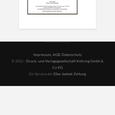
Impressum
,
AGB
,
Datenschutz
© 2022 -
Druck- und Verlagsgesellschaft Köhring Gmbh &
Co KG
Ein Service der
Elbe-Jeetzel-Zeitung