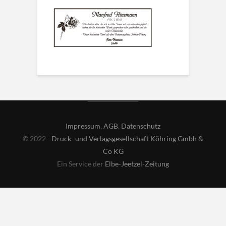
Impressum
,
AGB
,
Datenschutz
© 2022 -
Druck- und Verlagsgesellschaft Köhring Gmbh &
Co KG
Ein Service der
Elbe-Jeetzel-Zeitung