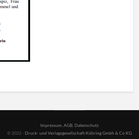
Impressum
,
AGB
,
Datenschutz
© 2022 -
Druck- und Verlagsgesellschaft Köhring Gmbh & Co KG