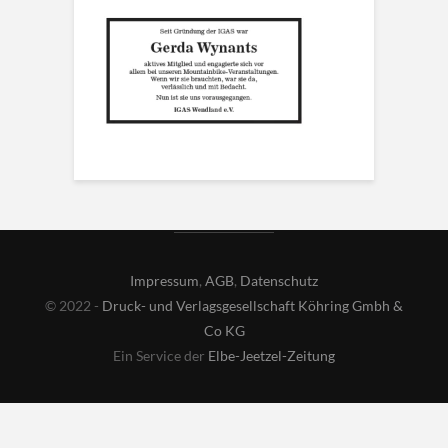
Impressum
,
AGB
,
Datenschutz
© 2022 -
Druck- und Verlagsgesellschaft Köhring Gmbh &
Co KG
Ein Service der
Elbe-Jeetzel-Zeitung