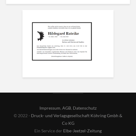
Impressum
,
AGB
,
Datenschutz
© 2022 -
Druck- und Verlagsgesellschaft Köhring Gmbh &
Co KG
Ein Service der
Elbe-Jeetzel-Zeitung