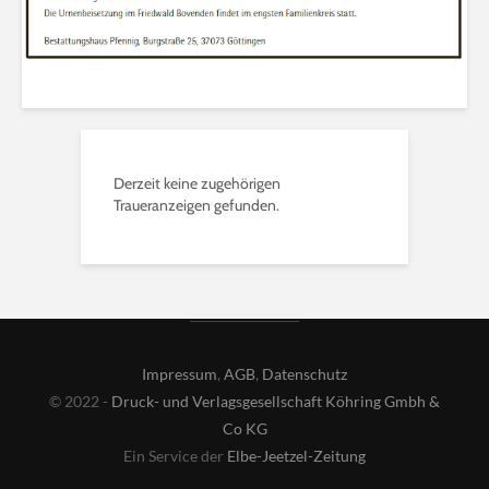
Derzeit keine zugehörigen
Traueranzeigen gefunden.
Impressum
,
AGB
,
Datenschutz
© 2022 -
Druck- und Verlagsgesellschaft Köhring Gmbh &
Co KG
Ein Service der
Elbe-Jeetzel-Zeitung