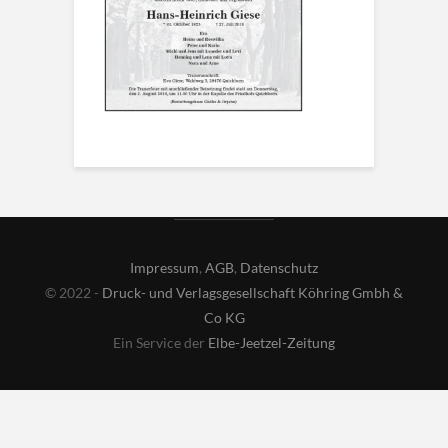
Impressum
,
AGB
,
Datenschutz
© 2022 -
Druck- und Verlagsgesellschaft Köhring Gmbh &
Co KG
Ein Service der
Elbe-Jeetzel-Zeitung