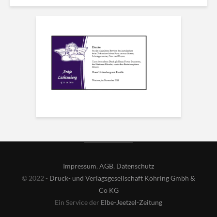
Impressum
,
AGB
,
Datenschutz
© 2022 -
Druck- und Verlagsgesellschaft Köhring Gmbh &
Co KG
Ein Service der
Elbe-Jeetzel-Zeitung