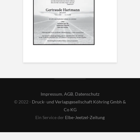
Impressum
,
AGB
,
Datenschutz
© 2022 -
Druck- und Verlagsgesellschaft Köhring Gmbh &
Co KG
Ein Service der
Elbe-Jeetzel-Zeitung