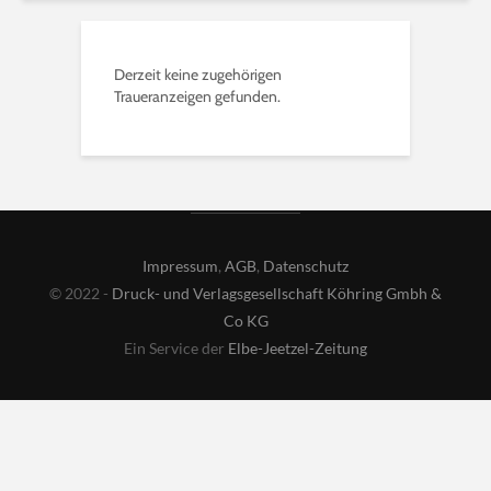
Derzeit keine zugehörigen
Traueranzeigen gefunden.
Impressum
,
AGB
,
Datenschutz
© 2022 -
Druck- und Verlagsgesellschaft Köhring Gmbh &
Co KG
Ein Service der
Elbe-Jeetzel-Zeitung