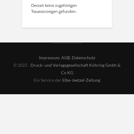
Derzeit keine zugehörigen
Traueranzeigen gefunden.
Impressum
,
AGB
,
Datenschutz
© 2022 -
Druck- und Verlagsgesellschaft Köhring Gmbh &
Co KG
Ein Service der
Elbe-Jeetzel-Zeitung