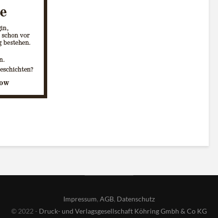
Impressum
,
AGB
,
Datenschutz
© 2022 -
Druck- und Verlagsgesellschaft Köhring Gmbh & Co KG