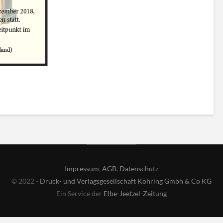
Impressum
,
AGB
,
Datenschutz
© 2022 -
Druck- und Verlagsgesellschaft Köhring Gmbh & Co KG
Ein Service der
Elbe-Jeetzel-Zeitung