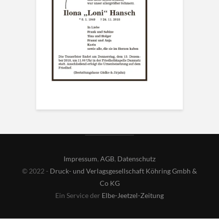
Impressum
,
AGB
,
Datenschutz
© 2022 -
Druck- und Verlagsgesellschaft Köhring Gmbh &
Co KG
Ein Service der
Elbe-Jeetzel-Zeitung