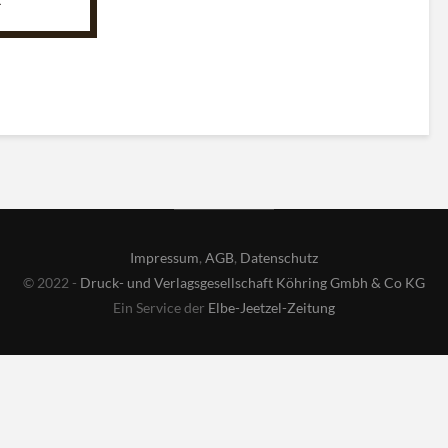
Impressum
,
AGB
,
Datenschutz
© 2022 -
Druck- und Verlagsgesellschaft Köhring Gmbh & Co KG
Ein Service der
Elbe-Jeetzel-Zeitung