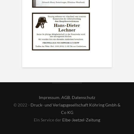
Impressum
,
AGB
,
Datenschutz
© 2022 -
Druck- und Verlagsgesellschaft Köhring Gmbh &
Co KG
Ein Service der
Elbe-Jeetzel-Zeitung