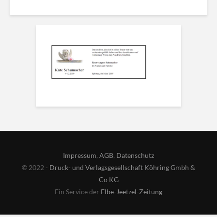
Impressum
,
AGB
,
Datenschutz
© 2022 -
Druck- und Verlagsgesellschaft Köhring Gmbh &
Co KG
Ein Service der
Elbe-Jeetzel-Zeitung