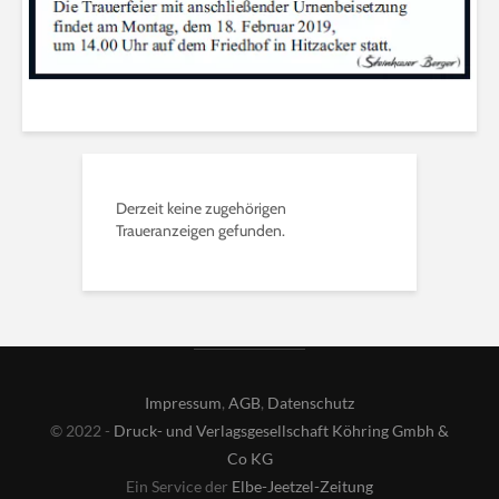
Derzeit keine zugehörigen
Traueranzeigen gefunden.
Impressum
,
AGB
,
Datenschutz
© 2022 -
Druck- und Verlagsgesellschaft Köhring Gmbh &
Co KG
Ein Service der
Elbe-Jeetzel-Zeitung