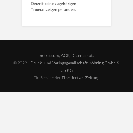
Derzeit keine zugehörigen
Traueranzeigen gefunden.
Impressum
,
AGB
,
Datenschutz
© 2022 -
Druck- und Verlagsgesellschaft Köhring Gmbh &
Co KG
Ein Service der
Elbe-Jeetzel-Zeitung