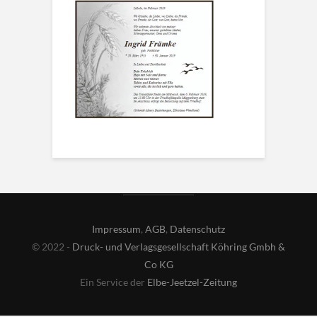
Impressum
,
AGB
,
Datenschutz
© 2022 -
Druck- und Verlagsgesellschaft Köhring Gmbh &
Co KG
Ein Service der
Elbe-Jeetzel-Zeitung