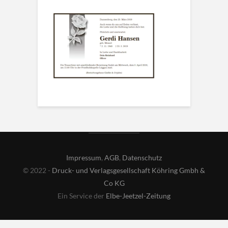
Impressum
,
AGB
,
Datenschutz
© 2022 -
Druck- und Verlagsgesellschaft Köhring Gmbh &
Co KG
Ein Service der
Elbe-Jeetzel-Zeitung