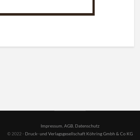
Impressum
,
AGB
,
Datenschutz
© 2022 -
Druck- und Verlagsgesellschaft Köhring Gmbh & Co KG