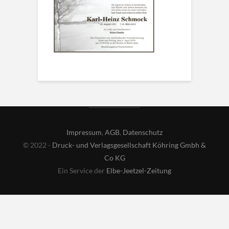
Impressum
,
AGB
,
Datenschutz
© 2022 -
Druck- und Verlagsgesellschaft Köhring Gmbh &
Co KG
Ein Service der
Elbe-Jeetzel-Zeitung