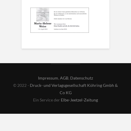
Impressum
,
AGB
,
Datenschutz
© 2022 -
Druck- und Verlagsgesellschaft Köhring Gmbh &
Co KG
Ein Service der
Elbe-Jeetzel-Zeitung