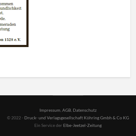
Impressum
,
AGB
,
Datenschutz
© 2022 -
Druck- und Verlagsgesellschaft Köhring Gmbh & Co KG
Ein Service der
Elbe-Jeetzel-Zeitung