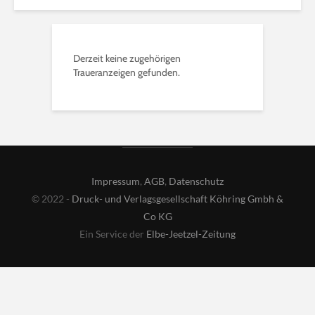
Derzeit keine zugehörigen
Traueranzeigen gefunden.
Impressum
,
AGB
,
Datenschutz
© 2022 -
Druck- und Verlagsgesellschaft Köhring Gmbh &
Co KG
Ein Service der
Elbe-Jeetzel-Zeitung