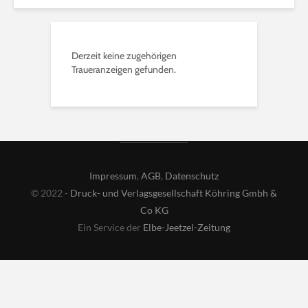
Derzeit keine zugehörigen
Traueranzeigen gefunden.
Impressum
,
AGB
,
Datenschutz
© 2022 -
Druck- und Verlagsgesellschaft Köhring Gmbh &
Co KG
Ein Service der
Elbe-Jeetzel-Zeitung