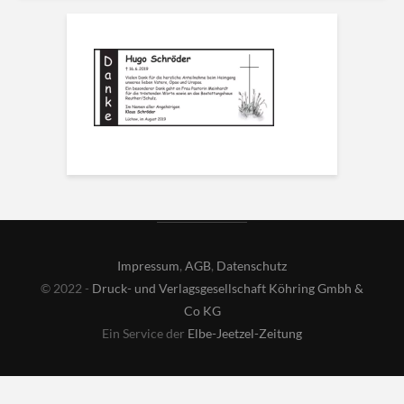
Impressum
,
AGB
,
Datenschutz
© 2022 -
Druck- und Verlagsgesellschaft Köhring Gmbh &
Co KG
Ein Service der
Elbe-Jeetzel-Zeitung