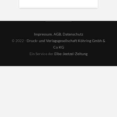
Impressum
,
AGB
,
Datenschutz
© 2022 -
Druck- und Verlagsgesellschaft Köhring Gmbh &
Co KG
Ein Service der
Elbe-Jeetzel-Zeitung