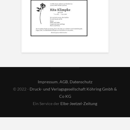
Impressum
,
AGB
,
Datenschutz
© 2022 -
Druck- und Verlagsgesellschaft Köhring Gmbh &
Co KG
Ein Service der
Elbe-Jeetzel-Zeitung