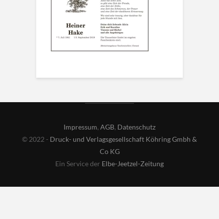
Impressum
,
AGB
,
Datenschutz
© 2022 -
Druck- und Verlagsgesellschaft Köhring Gmbh &
Co KG
Ein Service der
Elbe-Jeetzel-Zeitung