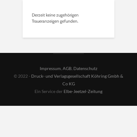
Derzeit keine zugehörigen
Traueranzeigen gefunden.
Impressum
,
AGB
,
Datenschutz
© 2022 -
Druck- und Verlagsgesellschaft Köhring Gmbh &
Co KG
Ein Service der
Elbe-Jeetzel-Zeitung