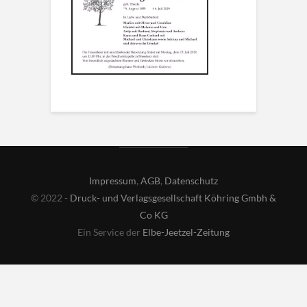
Impressum
,
AGB
,
Datenschutz
© 2022 -
Druck- und Verlagsgesellschaft Köhring Gmbh &
Co KG
Ein Service der
Elbe-Jeetzel-Zeitung