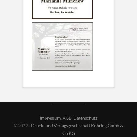
Impressum
,
AGB
,
Datenschutz
© 2022 -
Druck- und Verlagsgesellschaft Köhring Gmbh &
Co KG