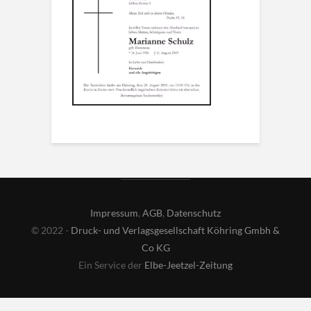
Impressum
,
AGB
,
Datenschutz
© 2022 -
Druck- und Verlagsgesellschaft Köhring Gmbh &
Co KG
Ein Service der
Elbe-Jeetzel-Zeitung