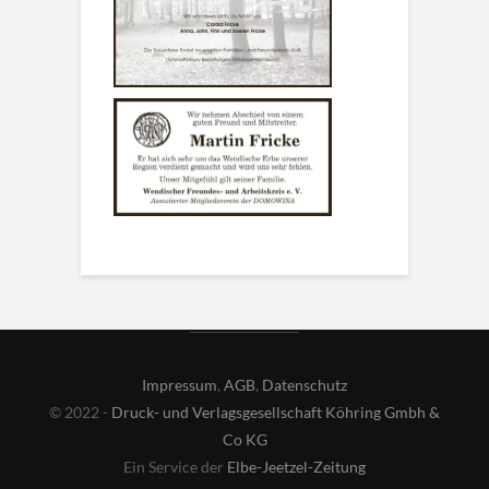
Impressum
,
AGB
,
Datenschutz
© 2022 -
Druck- und Verlagsgesellschaft Köhring Gmbh &
Co KG
Ein Service der
Elbe-Jeetzel-Zeitung