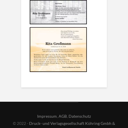
Impressum
,
AGB
,
Datenschutz
© 2022 -
Druck- und Verlagsgesellschaft Köhring Gmbh &