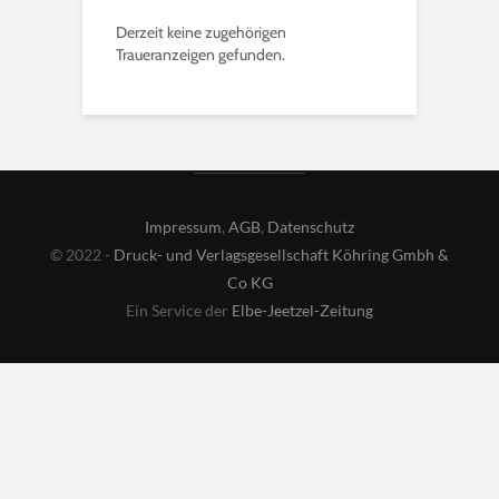
Derzeit keine zugehörigen
Traueranzeigen gefunden.
Impressum
,
AGB
,
Datenschutz
© 2022 -
Druck- und Verlagsgesellschaft Köhring Gmbh &
Co KG
Ein Service der
Elbe-Jeetzel-Zeitung