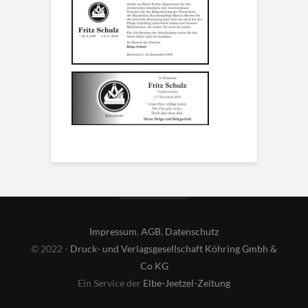
Impressum
,
AGB
,
Datenschutz
© 2022 -
Druck- und Verlagsgesellschaft Köhring Gmbh &
Co KG
Ein Service der
Elbe-Jeetzel-Zeitung